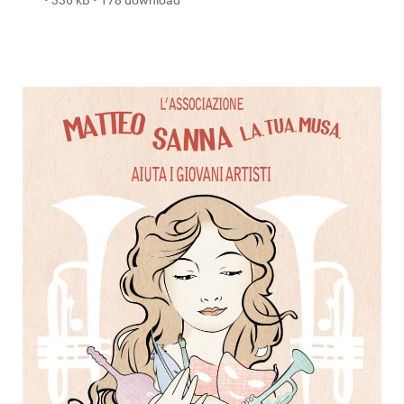
• 336 kB • 178 download